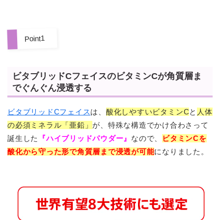
Point1
ビタブリッドCフェイスのビタミンCが角質層ま
でぐんぐん浸透する
ビタブリッドCフェイス
は、
酸化しやすいビタミンC
と
人体
の必須ミネラル「亜鉛」
が、特殊な構造でかけ合わさって
誕生した
『ハイブリッドパウダー』
なので、
ビタミンC
を
酸化から守った形で角質層まで浸透が可能
になりました。