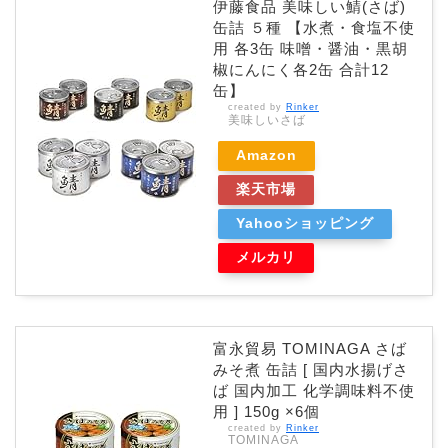
伊藤食品 美味しい鯖(さば)
缶詰 ５種 【水煮・食塩不使
用 各3缶 味噌・醤油・黒胡
椒にんにく各2缶 合計12
缶】
created by
Rinker
美味しいさば
Amazon
楽天市場
Yahooショッピング
メルカリ
富永貿易 TOMINAGA さば
みそ煮 缶詰 [ 国内水揚げさ
ば 国内加工 化学調味料不使
用 ] 150g ×6個
created by
Rinker
TOMINAGA