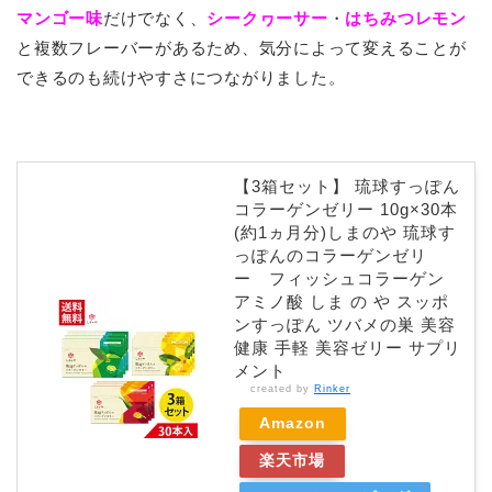
マンゴー味
だけでなく、
シークヮーサー
・
はちみつレモン
と複数フレーバーがあるため、気分によって変えることが
できるのも続けやすさにつながりました。
【3箱セット】 琉球すっぽん
コラーゲンゼリー 10g×30本
(約1ヵ月分)しまのや 琉球す
っぽんのコラーゲンゼリ
ー フィッシュコラーゲン
アミノ酸 しま の や スッポ
ンすっぽん ツバメの巣 美容
健康 手軽 美容ゼリー サプリ
メント
created by
Rinker
Amazon
楽天市場