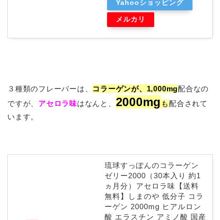
Yahooショッピング
メルカリ
３種類のフレーバーは、
コラーゲンが、
1,000mg
配合なの
2000mg
ですが、
アセロラ味
はなんと、
も
配合されて
います。
琉球すっぽんのコラーゲン
ゼリー2000（30本入り 約1
ヵ月分）アセロラ味【送料
無料】しまのや 低分子 コラ
ーゲン 2000mg ヒアルロン
酸 エラスチン アミノ酸 国産