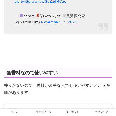
pic.twitter.com/wGqZzdRCuo
—
satomi
Ⓥʟᴀʏo(ꪜ)ᴇʀ
長髪探究家
(@SatomiOm)
November 17, 2025
無香料なので使いやすい
香りがないので、香料が苦手な人でも使いやすいという評
価があります。
ホーム
プロフィール
ダイエット
スキンケア