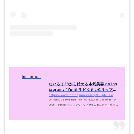
Instagram
ないろ￤28から始める本気美容 on Ins
tagram: "Yunth生ビタミンCリップセ
ラム
.｡....
https://www.instagram.com/p/DSpREh4DwXB/?utm_source=ig_embed&#038;utm_campaign=loading
96 likes, 0 comments - na_nairo222 on December 24,
2025: "Yunth生ビタミンCリップセラム
.｡.:*☆⁡▷生ビタ
ミンC(アスコルビン酸)▷唇荒れ防止(有効成分グリチル
レチン酸ステアリル)そして美容液成分93%も配合されて
るの
⁡年中、唇が乾燥している私には最高すぎる商
品！特に秋冬は皮向けもするくらいひどいけど、こ&#...