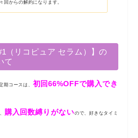
々回からの解約になります。
rum #1（リコピュア セラム）】の
いて
初回66%OFFで購入でき
定期コースは、
購入回数縛りがない
、
ので、好きなタイミ