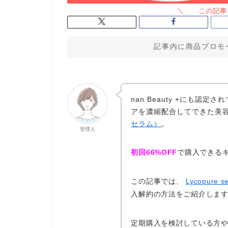
記事内に商品プロモ
nan Beauty +にも認
アを濃縮配合してできた美
セラム）
。
管理人
初回66%OFF
で購入できる
この記事では、
Lycopur
入解約の方法をご紹介しま
定期購入を検討している方