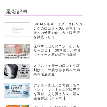
最新記事
BIDAIシルキーミストクレンジ
ングの口コミ・悪い評判！毛
穴への効果や使い方・販売店
を徹底レビュー
琉球すっぽんのコラーゲンゼ
リー口コミ！30本試した本音
レビューと悪い評判の真相
スリムフェザーの口コミや評
判は？二の腕や巻き肩への効
果を徹底調査
デオエースはどこで買える？
ドンキ・マツキヨなど販売店
を調査！安く買う方法・最安
値も解説【2026年】