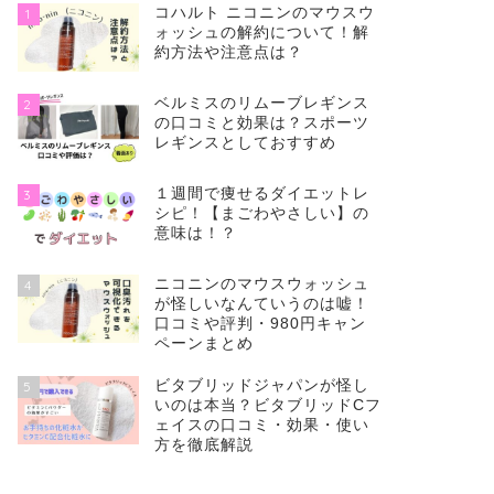
コハルト ニコニンのマウスウ
1
ォッシュの解約について！解
約方法や注意点は？
ベルミスのリムーブレギンス
2
の口コミと効果は？スポーツ
レギンスとしておすすめ
１週間で痩せるダイエットレ
3
シピ！【まごわやさしい】の
意味は！？
ニコニンのマウスウォッシュ
4
が怪しいなんていうのは嘘！
口コミや評判・980円キャン
ペーンまとめ
ビタブリッドジャパンが怪し
5
いのは本当？ビタブリッドCフ
ェイスの口コミ・効果・使い
方を徹底解説