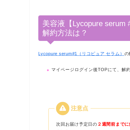
美容液【Lycopure se
解約方法は？
Lycopure serum#1（リコピュア セラム）
の
マイページログイン後TOPにて、解
次回お届け予定日の
２週間前までに