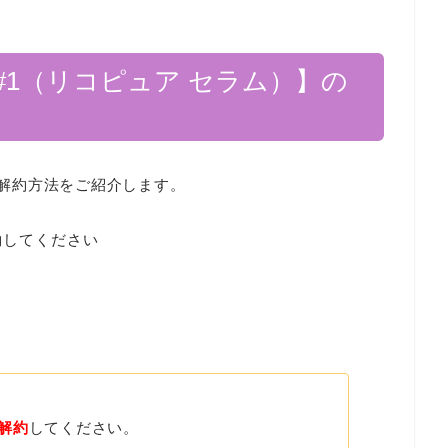
rum #1（リコピュア セラム）】の
解約方法をご紹介します。
約してください
解約
してください。