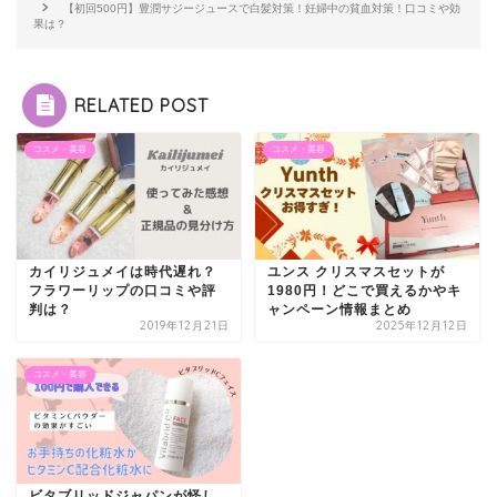
【初回500円】豊潤サジージュースで白髪対策！妊婦中の貧血対策！口コミや効
果は？
RELATED POST
コスメ・美容
コスメ・美容
カイリジュメイは時代遅れ？
ユンス クリスマスセットが
フラワーリップの口コミや評
1980円！どこで買えるかやキ
判は？
ャンペーン情報まとめ
2019年12月21日
2025年12月12日
コスメ・美容
ビタブリッドジャパンが怪し