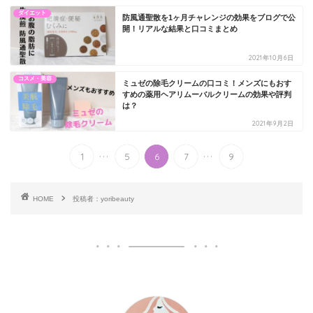
ダイエット
防風通聖散を1ヶ月チャレンジの効果をブログで公
開！リアルな結果と口コミまとめ
2021年10月6日
コスメ・美容
ミュゼの除毛クリームの口コミ！メンズにもおす
すめの薬用ヘアリムーバルクリームの効果や評判
は？
2021年9月2日
...
...
1
5
6
7
9
HOME
投稿者：yoribeauty