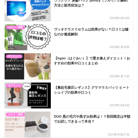
ウツクシア 炭酸パック purury（プルリ）の解約
方法と販売状況は？
2022年3月16日
コスメ・美容
ヴィオテラス Cセラムは効果がない？口コミは嘘
なのか徹底解剖
2022年1月26日
ダイエット
【hgmi（はぐみい）】で置き換えダイエット！お
すすめの効果や口コミまとめ
2022年1月17日
ダイエット
【裏起毛着圧レギンス】グラマラスパッツ ヒート
シェイプの効果や口コミ
2021年12月4日
コスメ・美容
DUO 黒の毛穴や黒ずみ効果は！？初回限定は半額
でお試しできるって本当？
2021年10月27日