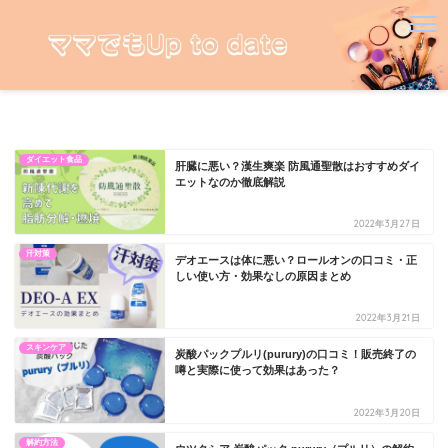
ダイエット食品
肝臓に悪い？漢生爽楽 防風通聖散はおすすめダイ
エットなのか徹底解説
2022年3月27日
汗対策
デオエースは体に悪い？ロールオンの口コミ・正
しい使い方・効果なしの原因まとめ
2022年3月21日
スキンケア
炭酸パックプルリ(purury)の口コミ！販売終了の
噂と実際に使って効果はあった？
2022年3月20日
解約方法